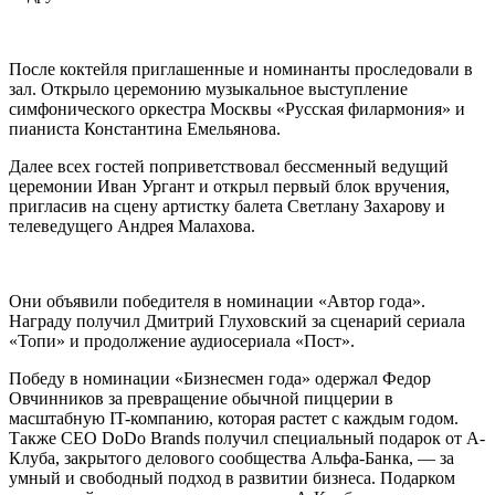
После коктейля приглашенные и номинанты проследовали в
зал. Открыло церемонию музыкальное выступление
симфонического оркестра Москвы «Русская филармония» и
пианиста Константина Емельянова.
Далее всех гостей поприветствовал бессменный ведущий
церемонии Иван Ургант и открыл первый блок вручения,
пригласив на сцену артистку балета Светлану Захарову и
телеведущего Андрея Малахова.
Они объявили победителя в номинации «Автор года».
Награду получил Дмитрий Глуховский за сценарий сериала
«Топи» и продолжение аудиосериала «Пост».
Победу в номинации «Бизнесмен года» одержал Федор
Овчинников за превращение обычной пиццерии в
масштабную IT-компанию, которая растет с каждым годом.
Также СЕО DoDo Brands получил специальный подарок от А-
Клуба, закрытого делового сообщества Альфа-Банка, — за
умный и свободный подход в развитии бизнеса. Подарком