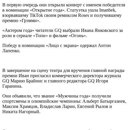
В первую очередь они открыли конверт с именем победителя
в номинации «Открытие года». Статуэтка ушла Imanbek,
взорвавшему TikTok своим ремиксом Roses и получившему
премию «Грэмми».
«Актером года» читатели GQ выбрали Ивана Янковского за
роли в сериале «Топи» и фильме «Огонь».
Победу в номинации «Лицо с экрана» одержал Антон
Лапенко.
В завершение на сцену театра для вручения главной награды
премии Иван пригласил коммерческого директора журнала
GQ Марию Брайнис и главного редактора GQ Игоря
Гаранина.
Они объявили, что звание «Мужчины года» получили
спортсмены и олимпийские чемпионы: Альберт Батыргазиев,
Максим Храмцов, Владислав Ларин, Евгений Рылов и
Никита Нагорный.