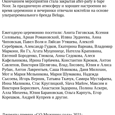
Окончанием мероприятия стала закрытая after-party в баре
Noor. За праздничную атмосферу и хорошее настроении во
время церемонии и вечеринки отвечали коктейли на основе
ультрапремиального бренда Beluga.
Ежегодную церемонию посетили: Анита Гиговская, Ксения
Соловьева, Ариан Романовский, Иляна Эрднеева, Анна
Чиповская, Павел Воля и Ляйсан Утяшева, Алексей
Серебряков, Александр Гудков, Екатерина Варнава, Владимир
Маркони, Ян Гэ, Агата Муцениеце, Нателла Крапивина,
Евгений Бороденко, Глюкоза, Анна Седокова, Алеся
Кафельникова, Ирина Горбачева, Константин Крюков, Антон
Савлепов, Виктория Шелягова, Влад Лисовец, Юлия и Алиса
Рубан, Антон Лаврентьев, Саша Новикова, Даня Милохин,
Мот и Мария Мельникова, Мария Шумакова, Надежда
Сысоева, Игорь Верник, Татьяна Ткачук, Самира Мустафаева,
Инна Маликова, Стас Круглицкий, Slava Marlow, Максим и
Виктория Борисевич, Анастасия Задорина, Полина Аскери,
Алла Михеева, Юлия Барановская, Ольга Карпуть, Егор
Корешков, Андрей Купреев и другие.
Лауреаты премии «GQ Мужчины года» 2021: