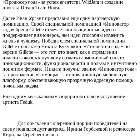
«Продюсер года» за успех агентства WildJam и создание
проекта Dream Team House.
Далее Иван Ургант представил еще одну партнерскую
номинацию. Своей специальной номинацией «Инноватор
года» бренд Gillette отмечает инновационные идеи и
поддерживает визионеров, чьи идеи способны изменить
жизнь к лучшему. Победителем специальной номинации
Gillette стал актер Никита Кукушкин. «Инноватор года» по
версии Gillette — это тот, кто знает, как в стремлении
изменить жизнь к лучшему создать гармоничный синтез
инновационности, функциональности и пользы в интуитивно
понятном формате. Никита получил звание «Инноватор года»
за приложение «Помощь» — инновационную мобильную
платформу, обеспечивающую прозрачную адресную помощь
пожилым людям.
Еще одним музыкальным сюрпризом стало выступление
артиста Feduk.
Для объявления очередной порции победителей на
сцену поднялся дуэт актрисы Ирины Горбачевой и режиссера
Кирилла Серебренникова.