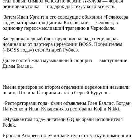
стал новый символ успеха по версии А-Клуба — черная
резиновая уточка — подарок для тех, у кого всё есть.
Затем Иван Ургант и его соведущие объявили «Режиссера
года», которым стал Данила Козловский — человек, в
одиночку переосмысливший трагедию в Чернобыле.
Завершила первый блок вручения наград специальная
номинация от партнера церемонии BOSS. Победителем
(«BOSS года») стал Андрей Рублев.
Далее гостей ждал музыкальный сюрприз — выступление
Димы Билана.
Имена призеров во втором отделении церемонии называли
певица Полина Гагарина и актер Сергей Бурунов.
«Рестораторами года» были объявлены Глен Баллис, Богдан
Панченко и Иван Кукарских за рестораны Koji и Nikki.
«Музыкантом года» читатели GQ выбрали исполнителя
Feduk.
Ярослав Андреев получил заветную статуэтку в номинации