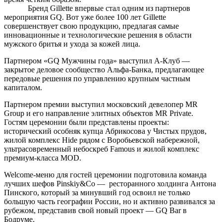
Бренд Gillette впервые стал одним из партнеров
мероприятия GQ. Вот уже более 100 лет Gillette
совершенствует свою продукцию, предлагая самые
инновационные и технологические решения в области
мужского бритья и ухода за кожей лица.
Партнером «GQ Мужчины года» выступил А-Клуб —
закрытое деловое сообщество Альфа-Банка, предлагающее
передовые решения по управлению крупным частным
капиталом.
Партнером премии выступил московский девелопер MR
Group и его направление элитных объектов MR Private.
Гостям церемонии были представлены проекты:
исторический особняк купца Абрикосова у Чистых прудов,
жилой комплекс Hide рядом с Воробьевской набережной,
ультрасовременный небоскреб Famous и жилой комплекс
премиум-класса MOD.
Welcome-меню для гостей церемонии подготовила команда
лучших шефов Pinskiy&Co — ресторанного холдинга Антона
Пинского, который за минувший год освоил не только
большую часть географии России, но и активно развивался за
рубежом, представив свой новый проект — GQ Bar в
Бодруме.