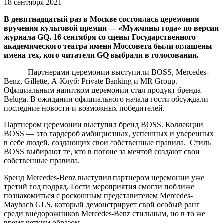
18 сентября 2021
В девятнадцатый раз в Москве состоялась церемония
вручения культовой премии — «Мужчины года» по версии
журнала GQ. 16 сентября со сцены Государственного
академического театра имени Моссовета были оглашены
имена тех, кого читатели GQ выбрали в голосовании.
Партнерами церемонии выступили BOSS, Mercedes-
Benz, Gillette, А-Клуб: Private Banking и MR Group.
Официальным напитком церемонии стал продукт бренда
Beluga. В ожидании официального начала гости обсуждали
последние новости и возможных победителей.
Партнером церемонии выступил бренд BOSS. Коллекции
BOSS — это гардероб амбициозных, успешных и уверенных
в себе людей, создающих свои собственные правила. Стиль
BOSS выбирают те, кто в погоне за мечтой создают свои
собственные правила.
Бренд Mercedes-Benz выступил партнером церемонии уже
третий год подряд. Гости мероприятия смогли поближе
познакомиться с роскошным представителем Mercedes-
Maybach GLS, который демонстрирует свой особый ранг
среди внедорожников Mercedes-Benz стильным, но в то же
время четким образом.