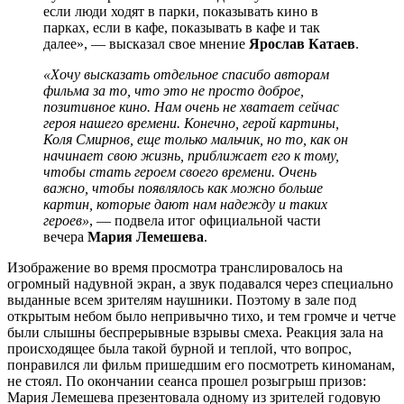
если люди ходят в парки, показывать кино в
парках, если в кафе, показывать в кафе и так
далее», — высказал свое мнение
Ярослав Катаев
.
«Хочу высказать отдельное спасибо авторам
фильма за то, что это не просто доброе,
позитивное кино. Нам очень не хватает сейчас
героя нашего времени. Конечно, герой картины,
Коля Смирнов, еще только мальчик, но то, как он
начинает свою жизнь, приближает его к тому,
чтобы стать героем своего времени. Очень
важно, чтобы появлялось как можно больше
картин, которые дают нам надежду и таких
героев»
, — подвела итог официальной части
вечера
Мария Лемешева
.
Изображение во время просмотра транслировалось на
огромный надувной экран, а звук подавался через специально
выданные всем зрителям наушники. Поэтому в зале под
открытым небом было непривычно тихо, и тем громче и четче
были слышны беспрерывные взрывы смеха. Реакция зала на
происходящее была такой бурной и теплой, что вопрос,
понравился ли фильм пришедшим его посмотреть киноманам,
не стоял. По окончании сеанса прошел розыгрыш призов:
Мария Лемешева презентовала одному из зрителей годовую