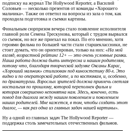
подписку на журнал The Hollywood Reporter, а Василий
Соловьев — несколько презентов от команды «Хорошего
мальчика». Также он ответил на вопросы из зала о том, как
проходила подготовка и съемки картины.
Финальным сюрпризом вечера стало появление исполнителя
главной роли Семена Трескунова, который с трудом вырвался
со съемок, но все же приехал на показ. По его мнению, хотя
героями фильма по большей части стали старшеклассники, не
стоит думать, что он ориентирован, только на них:
«На мой
взгляд, возрастной рейтинг 12+ — это очень условные рамки.
Наша работа должна быть интересна и нашим родителям,
потому что, благодаря творческой задумке Оксаны Карас,
«Хороший мальчик» стилизован под киноэстетику 80-х. Это
видно и по операторской работе, и по костюмам, и, особенно,
по драматургии. Взрослых зрителей должна привлечь светлая
ностальгия по прошлому, которой переполнен фильм и
которая совершенно непонятна нам. Здесь, конечно, есть
повод для диалога между нашим поколением и поколением
наших родителей. Мне кажется, в том, чтобы создать этот
диалог, — как раз одна из главных задач нашей картины».
Ну а одной из главных задач The Hollywood Reporter —
поддержка столь замечательных отечественных фильмов.