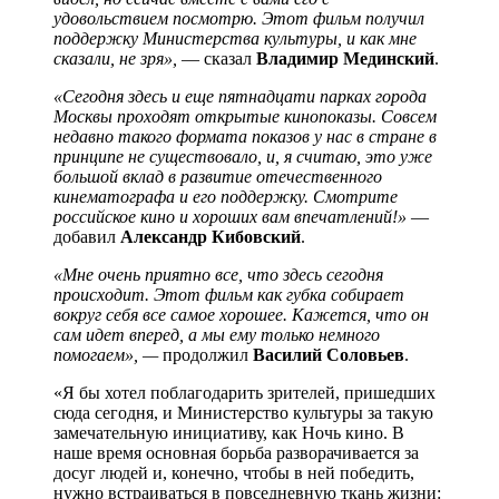
удовольствием посмотрю. Этот фильм получил
поддержку Министерства культуры, и как мне
сказали, не зря»,
— сказал
Владимир Мединский
.
«Сегодня здесь и еще пятнадцати парках города
Москвы проходят открытые кинопоказы. Совсем
недавно такого формата показов у нас в стране в
принципе не существовало, и, я считаю, это уже
большой вклад в развитие отечественного
кинематографа и его поддержку. Смотрите
российское кино и хороших вам впечатлений!»
—
добавил
Александр Кибовский
.
«Мне очень приятно все, что здесь сегодня
происходит. Этот фильм как губка собирает
вокруг себя все самое хорошее. Кажется, что он
сам идет вперед, а мы ему только немного
помогаем», —
продолжил
Василий Соловьев
.
«Я бы хотел поблагодарить зрителей, пришедших
сюда сегодня, и Министерство культуры за такую
замечательную инициативу, как Ночь кино. В
наше время основная борьба разворачивается за
досуг людей и, конечно, чтобы в ней победить,
нужно встраиваться в повседневную ткань жизни: