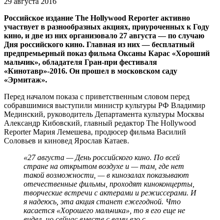
29 августа 2016
Российское издание The Hollywood Reporter активно
участвует в разнообразных акциях, приуроченных к Году
кино, и две из них организовало 27 августа — по случаю
Дня российского кино. Главная из них — бесплатный
предпремьерный показ фильма Оксаны Карас «Хороший
мальчик», обладателя Гран-при фестиваля
«Кинотавр»-2016. Он прошел в московском саду
«Эрмитаж».
Перед началом показа с приветственным словом перед
собравшимися выступили министр культуры РФ Владимир
Мединский, руководитель Департамента культуры Москвы
Александр Кибовский, главный редактор The Hollywood
Reporter Мария Лемешева, продюсер фильма Василий
Соловьев и киновед Ярослав Катаев.
«27 августа — День российского кино. По всей
стране на открытом воздухе и — там, где нет
такой возможности, — в кинозалах показывают
отечественные фильмы, проходят киноконцерты,
творческие встречи с актерами и режиссерами. И
я надеюсь, эта акция станет ежегодной. Что
касается «Хорошего мальчика», то я его еще не
видел, но сейчас вместе с вами его с