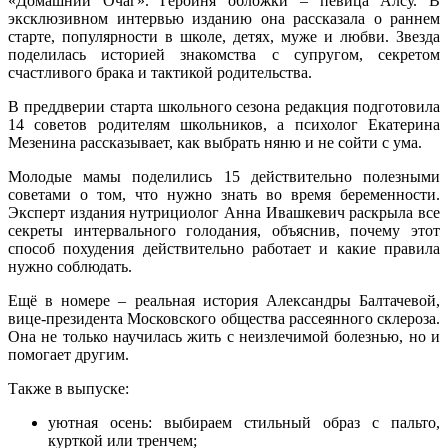
«Домашний Очаг». Героиня обложки – певица Алсу. В
эксклюзивном интервью изданию она рассказала о раннем
старте, популярности в школе, детях, муже и любви. Звезда
поделилась историей знакомства с супругом, секретом
счастливого брака и тактикой родительства.
В преддверии старта школьного сезона редакция подготовила
14 советов родителям школьников, а психолог Екатерина
Мезенина рассказывает, как выбрать няню и не сойти с ума.
Молодые мамы поделились 15 действительно полезными
советами о том, что нужно знать во время беременности.
Эксперт издания нутрициолог Анна Ивашкевич раскрыла все
секреты интервального голодания, объяснив, почему этот
способ похудения действительно работает и какие правила
нужно соблюдать.
Ещё в номере – реальная история Александры Балтачевой,
вице-президента Московского общества рассеянного склероза.
Она не только научилась жить с неизлечимой болезнью, но и
помогает другим.
Также в выпуске:
уютная осень: выбираем стильный образ с пальто,
курткой или тренчем;