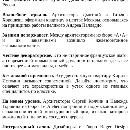
России.
Волшебное зеркало.
Архитекторы Дмитрий и Татьяна
Хорошевы оформили квартиру в центре Москвы, основываясь
на принципах работы великого Андреа Палладио.
За ними не заржавеет.
Между архитекторами из бюро «А+А»
и их заказчиками возникло железобетонное
взаимопонимание.
Честное декораторское.
Это не старинное французское шато,
а современный подмосковный дом, но в остальном здесь все
настоящее – и материалы, и мебель.
Без ложной скромности.
Эту двухэтажную квартиру Кирилл
Истомин называет современной. Давайте посмотрим, что
означает эта характеристика в устах одного из главных
специалистов по классике.
На новом уровне.
Архитекторы Сергей Колчин и Надежда
Торшина из бюро Le Atelier построили в подмосковном лесу
сложносочиненный многоуровневый дом, из окон которого
можно выйти на ветку соседнего дерева.
Литературный салон.
Дизайнеры из бюро Ruger Design