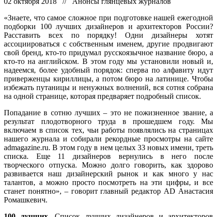
02 октября 2018 // Анонсы глянцевых журналов
«Знаете, что самое сложное при подготовке нашей ежегодной
подборки 100 лучших дизайнеров и архитекторов России?
Расставить всех по порядку! Одни дизайнеры хотят
ассоциироваться с собственным именем, другие продвигают
свой бренд, кто-то придумал русскоязычное название бюро, а
кто-то на английском. В этом году мы установили новый и,
надеемся, более удобный порядок: сперва по алфавиту идут
приверженцы кириллицы, а потом бюро на латинице. Чтобы
избежать путаницы и ненужных волнений, вся сотня собрана
на одной странице, которая предваряет подробный список.
Попадание в сотню лучших – это не пожизненное звание, а
результат плодотворного труда в прошедшем году. Мы
включаем в список тех, чьи работы появлялись на страницах
нашего журнала и собирали рекордные просмотры на сайте
admagazine.ru. В этом году в нем целых 33 новых имени, треть
списка. Еще 11 дизайнеров вернулись в него после
творческого отпуска. Можно долго говорить, как здорово
развивается наш дизайнерский рынок и как много у нас
талантов, а можно просто посмотреть на эти цифры, и все
станет понятно», – говорит главный редактор AD Анастасия
Ромашкевич.
100 лучших.
Список лучших дизайнеров и архитекторов