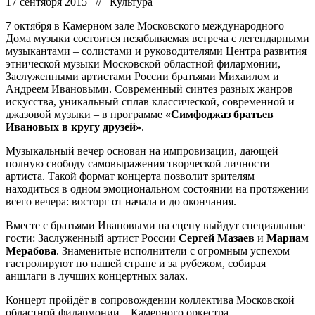
17 сентября 2015 // Культура
7 октября в Камерном зале Московского международного
Дома музыки состоится незабываемая встреча с легендарными
музыкантами – солистами и руководителями Центра развития
этнической музыки Московской областной филармонии,
Заслуженными артистами России братьями Михаилом и
Андреем Ивановыми. Современный синтез разных жанров
искусства, уникальный сплав классической, современной и
джазовой музыки – в программе
«Симфоджаз братьев
Ивановых в кругу друзей»
.
Музыкальный вечер основан на импровизации, дающей
полную свободу самовыражения творческой личности
артиста. Такой формат концерта позволит зрителям
находиться в одном эмоциональном состоянии на протяжении
всего вечера: восторг от начала и до окончания.
Вместе с братьями Ивановыми на сцену выйдут специальные
гости: Заслуженный артист России
Сергей Мазаев
и
Мариам
Мерабова
. Знаменитые исполнители с огромным успехом
гастролируют по нашей стране и за рубежом, собирая
аншлаги в лучших концертных залах.
Концерт пройдёт в сопровождении коллектива Московской
областной филармонии – Камерного оркестра