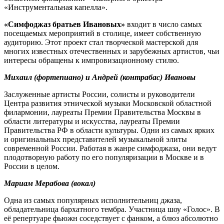
«Инструментальная капелла».
«Симфоджаз братьев Ивановых»
входит в число самых
посещаемых мероприятий в столице, имеет собственную
аудиторию. Этот проект стал творческой мастерской для
многих известных отечественных и зарубежных артистов, чьи
интересы обращены к импровизационному стилю.
Михаил (фортепиано) и Андрей (контрабас) Ивановы
Заслуженные артисты России, солисты и руководители
Центра развития этнической музыки Московской областной
филармонии, лауреаты Премии Правительства Москвы в
области литературы и искусства, лауреаты Премии
Правительства РФ в области культуры. Одни из самых ярких
и оригинальных представителей музыкальной элиты
современной России. Работая в жанре симфоджаза, они ведут
плодотворную работу по его популяризации в Москве и в
России в целом.
Мариам Мерабова (вокал)
Одна из самых популярных исполнительниц джаза,
обладательница бархатного тембра. Участница шоу «Голос». В
её репертуаре фьюжн соседствует с фанком, а блюз абсолютно