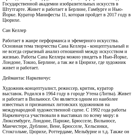
Государственной академии изобразительных искусств в
Штутгарте. Живет и работает в Берлине, Гамбурге и Нью-
Йорке. Куратор Манифесты 11, которая пройдет в 2017 году в
Цюрихе.
Сан Келлер
Работает в жанре перформанса и эфемерного искусства.
Основная тема творчества Сана Келлера - концептуальный и
не всегда серьезный анализ отношений между искусством и
жизнью. Работы Сана Келлера можно увидеть в Нью-Йорке,
Лондоне, Токио, Берлине, а так же в Цюрихе, где художник
живет и работает.
Деймантас Наркевичус
Художник-концептуалист, режиссер, критик, куратор
выставок. Родился в 1964 году в городе Утена (Литва). Живет
и работает в Вильнюсе. Он является одним из наиболее
известных и признанных литовских художников на
международной художественной сцене. С 1992 года работы
Наркевичуса участвовали в выставках по всему миру: в
Люксембурге, Лондоне, Париже, Брюсселе, Вильнюсе,
Манчестере, Дублине, Вене, Брюсселе, Хельсинки,
Стокгольме, Цюрихе, Роттердаме, Мельбурне и т.д. Также он