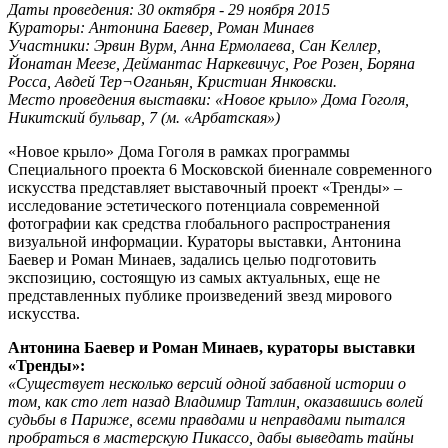
Даты проведения: 30 октября - 29 ноября 2015
Кураторы: Антонина Баевер, Роман Минаев
Участники: Эрвин Вурм, Анна Ермолаева, Сан Келлер,
Йонатан Меезе, Деймантас Наркевичус, Рое Розен, Боряна
Росса, Авдей Тер¬Оганьян, Кристиан Янковски.
Место проведения выставки: «Новое крыло» Дома Гоголя,
Никитский бульвар, 7 (м. «Арбатская»)
«Новое крыло» Дома Гоголя в рамках программы
Специального проекта 6 Московской биеннале современного
искусства представляет выставочный проект «Тренды» –
исследование эстетического потенциала современной
фотографии как средства глобального распространения
визуальной информации. Кураторы выставки, Антонина
Баевер и Роман Минаев, задались целью подготовить
экспозицию, состоящую из самых актуальных, еще не
представленных публике произведений звезд мирового
искусства.
Антонина Баевер и Роман Минаев, кураторы выставки
«Тренды»:
«Существует несколько версий одной забавной истории о
том, как сто лет назад Владимир Татлин, оказавшись волей
судьбы в Париже, всеми правдами и неправдами пытался
пробраться в мастерскую Пикассо, дабы выведать тайны