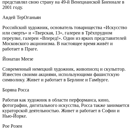
представлял свою страну на 49-й Венецианской Биеннале в
2001 году.
Авдей Тер­Оганьян
Российский художник, основатель товарищества «Искусство
или смерть» и «Тверская, 13», галереи в Трёхпрудном
переулке, галереи «Вперед!». Один из ярких представителей
Московского акционизма. В настоящее время живёт и
работает в Праге.
Йонатан Меезе
Современный немецкий художник, живописец и скульптор.
Известен своими акциями, использующими фашистскую
символику. Живет и работает в Берлине и Гамбурге.
Боряна Росса
Работая как художник в области перформанса, кино,
фотографии, дигитального искусства, Росса также занимается
кураторской деятельностью. Живет и работает в Софии и
Нью-Йорке.
Рое Розен