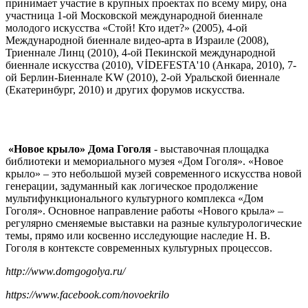
принимает участие в крупных проектах по всему миру, она
участница 1-ой Московской международной биеннале
молодого искусства «Стой! Кто идет?» (2005), 4-ой
Международной биеннале видео-арта в Израиле (2008),
Триеннале Линц (2010), 4-ой Пекинской международной
биеннале искусства (2010), VİDEFESTA'10 (Анкара, 2010), 7-
ой Берлин-Биеннале KW (2010), 2-ой Уральской биеннале
(Екатеринбург, 2010) и других форумов искусства.
«Новое крыло» Дома Гоголя
- выставочная площадка
библиотеки и мемориального музея «Дом Гоголя». «Новое
крыло» – это небольшой музей современного искусства новой
генерации, задуманный как логическое продолжение
мультифункционального культурного комплекса «Дом
Гоголя». Основное направление работы «Нового крыла» –
регулярно сменяемые выставки на разные культурологические
темы, прямо или косвенно исследующие наследие Н. В.
Гоголя в контексте современных культурных процессов.
http://www.domgogolya.ru/
https://www.facebook.com/novoekrilo