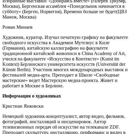
Избранные выставки: «Добираясь вместе» (галерея Триумф,
Москва), Бергенская ассамблея «Понедельник начинается в
субботу» (Берген, Норвегия), Времени больше не будет(ЦВЗ
Манеж, Москва)
Роман Минаев
Художник, куратор. Изучал печатную графику на факультете
свободного искусства в Академии Мутезиус в Киле
(Германия), китайскую каллиграфию на факультете
традиционной китайской живописи в China Academy of Art,
учился на факультете «Искусство в Контексте» (Kunst im
Kontext) Берлинского университета искусств (Universität der
Künste Berlin). Участник многих международных выставок и
фестивалей медиа-арта. Преподает в Школе «Свободные
мастерские» ведет Мастерскую медиа-проекта. Живет и
работает в Москве и Берлине.
Информация о художниках
Кристиан Янковски
Немецкий художник-концептуалист, автор видео, фильмов,
фотографий, инсталляций и инсценировок. Автор
телевизионных передач об искусстве на телеканале ZDF.
Преподает скульптуру, инсталляцию, перформанс и видео в