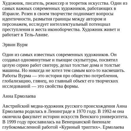
Художник, писатель, режиссер и теоретик искусства. Один из
самых важных современных художников, работающих в
Израиле. Розен в своем творчестве поднимает вопросы
идентичности, размытия границы между автором и
персонажем, исследует интеллектуальный потенциал
преступления и жеста иконоборчества. Художник живет и
работает в Тель-Авиве.
Эрвин Вурм
Один из самых известных современных художников. Он
создавал одноминутные и пьющие скульптуры, посвятил
целую серию работ свитеру, делал толстые дома и толстые
машины. Но никогда не хотел тем самым кого-то насмешить.
Работы Вурма — это история про общество потребления,
глобализацию, глянец, но главный объект его творческих
исследований — это свойства формы.
Анна Ермолаева
Австрийский медиа-художник русского происхождения Анна
Ермолаева родилась в Ленинграде в 1970 году. В 1992-м она
окончила факультет истории искусств Венского университета.
В 1999 году прославилась на Венецианской биеннале
глубокомысленной работой «Куриный триптих». Ермолаева