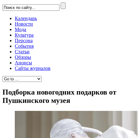
Календарь
Новости
Мода
Культура
Персона
События
Статьи
Обзоры
Анонсы
Сайты журналов
Подборка новогодних подарков от
Пушкинского музея