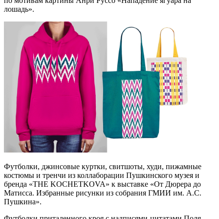
по мотивам картины Анри Руссо «Нападение ягуара на
лошадь».
Футболки, джинсовые куртки, свитшоты, худи, пижамные
костюмы и тренчи из коллаборации Пушкинского музея и
бренда «THE KOCHETKOVA» к выставке «От Дюрера до
Матисса. Избранные рисунки из собрания ГМИИ им. А.С.
Пушкина».
Футболки приталенного кроя с надписями-цитатами Поля