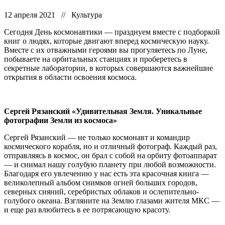
12 апреля 2021 // Культура
Сегодня День космонавтики — празднуем вместе с подборкой
книг о людях, которые двигают вперед космическую науку.
Вместе с их отважными героями вы прогуляетесь по Луне,
побываете на орбитальных станциях и проберетесь в
секретные лаборатории, в которых совершаются важнейшие
открытия в области освоения космоса.
Сергей Рязанский «Удивительная Земля. Уникальные
фотографии Земли из космоса»
Сергей Рязанский — не только космонавт и командир
космического корабля, но и отличный фотограф. Каждый раз,
отправляясь в космос, он брал с собой на орбиту фотоаппарат
— и снимал нашу голубую планету при любой возможности.
Благодаря его увлечению у нас есть эта красочная книга —
великолепный альбом снимков огней больших городов,
северных сияний, серебристых облаков и ослепительно-
голубого океана. Взгляните на Землю глазами жителя МКС —
и еще раз влюбитесь в ее потрясающую красоту.