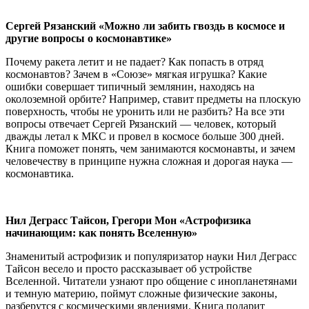
Сергей Рязанский «Можно ли забить гвоздь в космосе и
другие вопросы о космонавтике»
Почему ракета летит и не падает? Как попасть в отряд
космонавтов? Зачем в «Союзе» мягкая игрушка? Какие
ошибки совершает типичный землянин, находясь на
околоземной орбите? Например, ставит предметы на плоскую
поверхность, чтобы не уронить или не разбить? На все эти
вопросы отвечает Сергей Рязанский — человек, который
дважды летал к МКС и провел в космосе больше 300 дней.
Книга поможет понять, чем занимаются космонавты, и зачем
человечеству в принципе нужна сложная и дорогая наука —
космонавтика.
Нил Деграсс Тайсон, Грегори Мон «Астрофизика
начинающим: как понять Вселенную»
Знаменитый астрофизик и популяризатор науки Нил Деграсс
Тайсон весело и просто рассказывает об устройстве
Вселенной. Читатели узнают про общение с инопланетянами
и темную материю, поймут сложные физические законы,
разберутся с космическими явлениями. Книга подарит