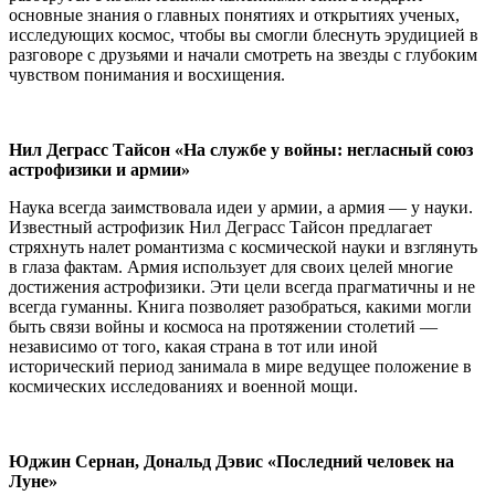
основные знания о главных понятиях и открытиях ученых,
исследующих космос, чтобы вы смогли блеснуть эрудицией в
разговоре с друзьями и начали смотреть на звезды с глубоким
чувством понимания и восхищения.
Нил Деграсс Тайсон «На службе у войны: негласный союз
астрофизики и армии»
Наука всегда заимствовала идеи у армии, а армия — у науки.
Известный астрофизик Нил Деграсс Тайсон предлагает
стряхнуть налет романтизма с космической науки и взглянуть
в глаза фактам. Армия использует для своих целей многие
достижения астрофизики. Эти цели всегда прагматичны и не
всегда гуманны. Книга позволяет разобраться, какими могли
быть связи войны и космоса на протяжении столетий —
независимо от того, какая страна в тот или иной
исторический период занимала в мире ведущее положение в
космических исследованиях и военной мощи.
Юджин Сернан, Дональд Дэвис «Последний человек на
Луне»