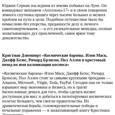
Юджин Сернан последним из землян побывал на Луне. Он
командовал экипажем «Аполлона-17» и в своем покорении
земного спутника прошел через тысячи больших и мелких
проблем на пути к цели. Подобное путешествие было бы
немыслимо без упорства, преданности делу и личного
самопожертвования — и его увлекательные мемуары, полные
захватывающих дух приключений, самое яркое тому
доказательство.
Кристиан Дэвенпорт «Космические бароны. Илон Маск,
Джефф Безос, Ричард Брэнсон, Пол Аллен и крестовый
поход во имя колонизации космоса»
«Космические бароны» Илон Маск, Джефф Безос, Ричард
Брэнсон, Пол Аллен стоят за самыми крупными брендами —
Amazon, Microsoft , Virgin, Tesla, PayPal. Сегодня они не только
взрывают мир экономики и бизнеса, но и тратят
баснословные деньги для того, чтобы сделать космос
доступным для масс и добиться в пилотируемых космических
полетах большего, чем смогли правительства. Их
драматическая борьба, головокружительные победы и
печальные поражения — в захватывающей книге Кристиана
Дэвенпорта.