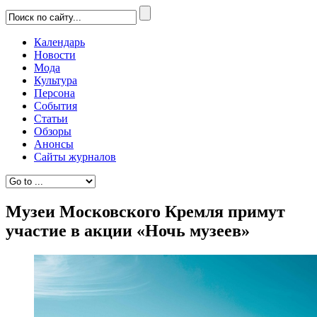
Календарь
Новости
Мода
Культура
Персона
События
Статьи
Обзоры
Анонсы
Сайты журналов
Музеи Московского Кремля примут
участие в акции «Ночь музеев»