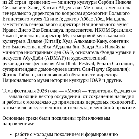
из 28 стран, среди них — министр культуры Сербии Никола
Селакович; Халед Хассан Абдельазиз Метвали, заместитель
генерального директора по вопросам археологии Большого
Египетского музея (Египет); доктор Аббас Абед Мандиль,
заместитель генерального директора Национального музея
Ирака; Диего Ваз Бевилакуа, председатель ИКОМ Бразилия;
Чжан Цзинсюань, директор Музея мировой музыкальной
культуры в Даляне (Китай); Худа Альхамис‑Кану, советник
Его Высочества шейха Абдаллы бин Заида Аль Нахайяна,
министра иностранных дел ОАЭ, основатель Фонда музыки и
искусств Абу‑Даби (ADMAF) и художественный
руководитель фестиваля Abu Dhabi Festival; Рената Ситтадин,
суперинтендант домов‑музеев штата Сан‑Паулу (Бразилия);
Фрэнк Тайхерт, исполняющий обязанности директора
Национального музея истории культуры ЮАР и другие.
Тема фестиваля 2026 года — «Музей — территория будущего»
— задала общий вектор обсуждений: от сохранения наследия
и работы с молодёжью до применения передовых технологий,
в том числе искусственного интеллекта, в музейной практике.
Основные треки были посвящены трём ключевым
направлениям:
работе с молодым поколением и формированию