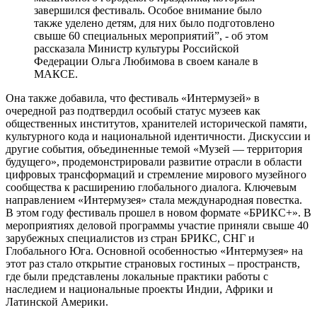
завершился фестиваль. Особое внимание было
также уделено детям, для них было подготовлено
свыше 60 специальных мероприятий”, - об этом
рассказала Министр культуры Российской
Федерации Ольга Любимова в своем канале в
МАКСЕ.
Она также добавила, что фестиваль «Интермузей» в
очередной раз подтвердил особый статус музеев как
общественных институтов, хранителей исторической памяти,
культурного кода и национальной идентичности. Дискуссии и
другие события, объединенные темой «Музей — территория
будущего», продемонстрировали развитие отрасли в области
цифровых трансформаций и стремление мирового музейного
сообщества к расширению глобального диалога. Ключевым
направлением «Интермузея» стала международная повестка.
В этом году фестиваль прошел в новом формате «БРИКС+». В
мероприятиях деловой программы участие приняли свыше 40
зарубежных специалистов из стран БРИКС, СНГ и
Глобального Юга. Основной особенностью «Интермузея» на
этот раз стало открытие страновых гостиных – пространств,
где были представлены локальные практики работы с
наследием и национальные проекты Индии, Африки и
Латинской Америки.