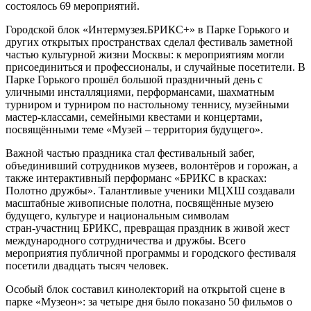
состоялось 69 мероприятий.
Городской блок «Интермузея.БРИКС+» в Парке Горького и
других открытых пространствах сделал фестиваль заметной
частью культурной жизни Москвы: к мероприятиям могли
присоединиться и профессионалы, и случайные посетители. В
Парке Горького прошёл большой праздничный день с
уличными инсталляциями, перформансами, шахматным
турниром и турниром по настольному теннису, музейными
мастер‑классами, семейными квестами и концертами,
посвящёнными теме «Музей – территория будущего».
Важной частью праздника стал фестивальный забег,
объединивший сотрудников музеев, волонтёров и горожан, а
также интерактивный перформанс «БРИКС в красках:
Полотно дружбы». Талантливые ученики МЦХШ создавали
масштабные живописные полотна, посвящённые музею
будущего, культуре и национальным символам
стран‑участниц БРИКС, превращая праздник в живой жест
международного сотрудничества и дружбы. Всего
мероприятия публичной программы и городского фестиваля
посетили двадцать тысяч человек.
Особый блок составил кинолекторий на открытой сцене в
парке «Музеон»: за четыре дня было показано 50 фильмов о