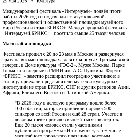
29 мая 2026 // Культура
Международный фестиваль «Интермузей» подвёл итоги
работы 2026 года и подтвердил статус ключевой
профессиональной и общественной площадки музейного
мира России и стран БРИКС+. Международный фестиваль
«Интермузей.БРИКС+» посетило свыше 25 тысяч человек.
Масштаб и площадки
Фестиваль прошёл с 20 по 23 мая в Москве и развернулся
сразу на восьми площадках: во всех корпусах Третьяковской
галереи, в Доме культуры «ГЭС‑2», Музее Москвы, Парке
Горького и впервые в ГМИИ им. А.С. Пушкина. Формат
«БРИКС+» заметно расширил географию участников: в
столицу приехали представители музеев и культурных
институций из стран БРИКС, СНГ и других регионов Азии,
Африки, Ближнего Востока и Латинской Америки.
“В 2026 году в деловую программу вошло более
100 событий, которые привлекли порядка 500
спикеров со всей России и ещё 28 стран. Участие в
деловом треке приняло свыше 5 тысяч экспертов.
Еще 20 тысяч человек стали участниками
публичной программы «Интермузея», в том числе
масштабного городского праздника, которым