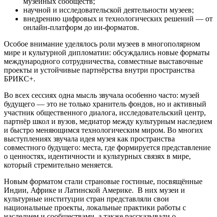
музейных сообществ;
научной и исследовательской деятельности музеев;
внедрению цифровых и технологических решений — от
онлайн‑платформ до ии-форматов.
Особое внимание уделялось роли музеев в многополярном
мире и культурной дипломатии: обсуждались новые форматы
международного сотрудничества, совместные выставочные
проекты и устойчивые партнёрства внутри пространства
БРИКС+.
Во всех сессиях одна мысль звучала особенно часто: музей
будущего — это не только хранитель фондов, но и активный
участник общественного диалога, исследовательский центр,
партнёр школ и вузов, медиатор между культурным наследием
и быстро меняющимся технологическим миром. Во многих
выступлениях звучала идея музея как пространства
совместного будущего: места, где формируется представление
о ценностях, идентичности и культурных связях в мире,
который стремительно меняется.
Новым форматом стали страновые гостиные, посвящённые
Индии, Африке и Латинской Америке. В них музеи и
культурные институции стран представляли свои
национальные проекты, локальные практики работы с
наследием и сообществами, а также рассказывали о