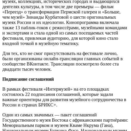
музеях, коллекциях, исторических городах и выдающихся
деятелях культуры, в том числе две премьеры — фильм
«Переезд» о трансформации Пермской галереи и «Больше,
чем музей» Зинаиды Курбатовой о шести оригинальных
музеях России и их идеологии. Кинопрограмма включала
также 13 паблик‑токов с режиссёрами, музейными командами
и экспертами и стала одной из самых посещаемых частей
фестиваля, привлекая аудиторию, для которой кино стало
входной точкой в музейную тематику.
Для тех, кто не смог присутствовать на фестивале лично,
были организованы онлайн-трансляции главных событий в
сообществе ВКонтакте. Трансляции посмотрело более ста
двадцати тысяч человек.
Подписание соглашений
В рамках фестиваля «Интермузей» на его площадках
состоялось 22 подписания соглашений, которые задали
важные ориентиры для развития музейного сотрудничества в
России и странах БРИКС+.
Один из самых значимых — пакет соглашений
Государственного музея Востока с африканскими партнёрами:
Мемориальным парком и музеем Кваме Нкрума (Гана),
Национальным музеем Буркина‑Фасо, Национальным музеем