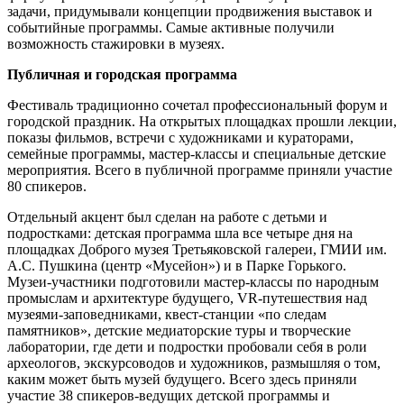
задачи, придумывали концепции продвижения выставок и
событийные программы. Самые активные получили
возможность стажировки в музеях.
Публичная и городская программа
Фестиваль традиционно сочетал профессиональный форум и
городской праздник. На открытых площадках прошли лекции,
показы фильмов, встречи с художниками и кураторами,
семейные программы, мастер‑классы и специальные детские
мероприятия. Всего в публичной программе приняли участие
80 спикеров.
Отдельный акцент был сделан на работе с детьми и
подростками: детская программа шла все четыре дня на
площадках Доброго музея Третьяковской галереи, ГМИИ им.
А.С. Пушкина (центр «Мусейон») и в Парке Горького.
Музеи‑участники подготовили мастер‑классы по народным
промыслам и архитектуре будущего, VR‑путешествия над
музеями‑заповедниками, квест‑станции «по следам
памятников», детские медиаторские туры и творческие
лаборатории, где дети и подростки пробовали себя в роли
археологов, экскурсоводов и художников, размышляя о том,
каким может быть музей будущего. Всего здесь приняли
участие 38 спикеров-ведущих детской программы и