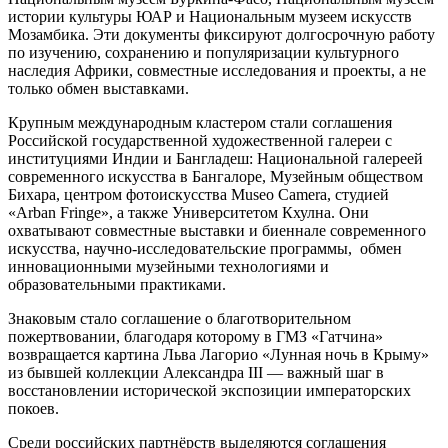
истории культуры ЮАР и Национальным музеем искусств
Мозамбика. Эти документы фиксируют долгосрочную работу
по изучению, сохранению и популяризации культурного
наследия Африки, совместные исследования и проекты, а не
только обмен выставками.
Крупным международным кластером стали соглашения
Российской государственной художественной галереи с
институциями Индии и Бангладеш: Национальной галереей
современного искусства в Бангалоре, Музейным обществом
Бихара, центром фотоискусства Museo Camera, студией
«Arban Fringe», а также Университетом Кхулна. Они
охватывают совместные выставки и биеннале современного
искусства, научно‑исследовательские программы, обмен
инновационными музейными технологиями и
образовательными практиками.
Знаковым стало соглашение о благотворительном
пожертвовании, благодаря которому в ГМЗ «Гатчина»
возвращается картина Льва Лагорио «Лунная ночь в Крыму»
из бывшей коллекции Александра III — важный шаг в
восстановлении исторической экспозиции императорских
покоев.
Среди российских партнёрств выделяются соглашения