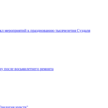
икл мероприятий к празднованию тысячелетия Суздаля
у после восьмилетнего ремонта
Трилогия чувств"