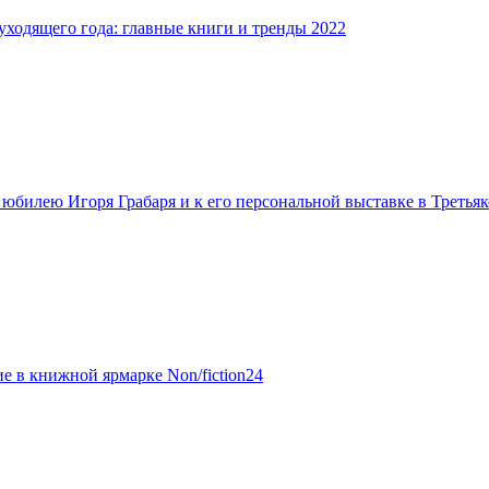
уходящего года: главные книги и тренды 2022
 юбилею Игоря Грабаря и к его персональной выставке в Третьяк
е в книжной ярмарке Non/fiction24