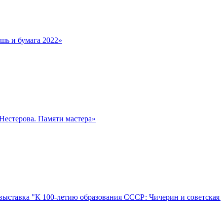
шь и бумага 2022»
естерова. Памяти мастера»
выставка "К 100-летию образования СССР: Чичерин и советская